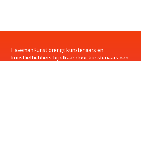
HavemanKunst brengt kunstenaars en
kunstliefhebbers bij elkaar door kunstenaars een
podium te geven en kunstliefhebbers de
mogelijkheid te bieden te huren, kopen of te laten
exposeren in hun bedrijf.
Home
Kunst
Kunstenaars
Exposities
Aanbiedingen
Aanmelden
Over