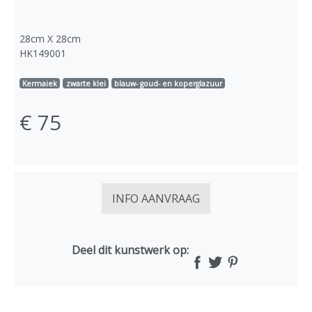
28cm X 28cm
HK149001
Kermaiek
zwarte klei
blauw- goud- en koperglazuur
€ 75
INFO AANVRAAG
Deel dit kunstwerk op: