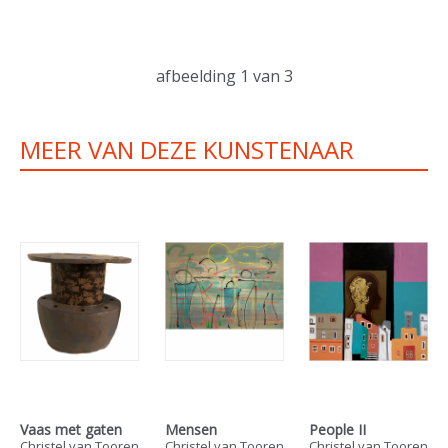
afbeelding
1
van 3
MEER VAN DEZE KUNSTENAAR
Vaas met gaten
Mensen
People II
Christel van Tooren
Christel van Tooren
Christel van Tooren