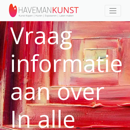
Vraag
informatie
aan over
In alle