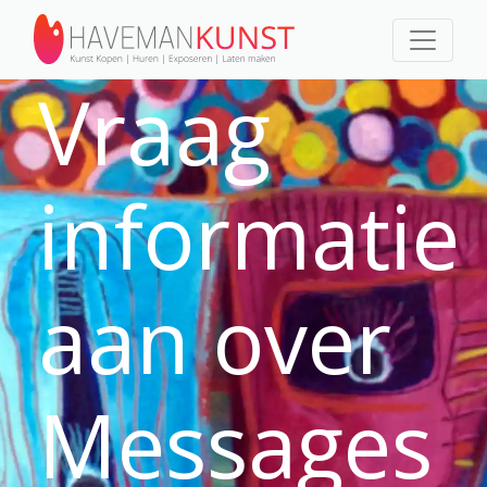
Vraag
informatie
aan over
Messages