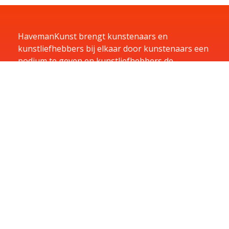
HavemanKunst brengt kunstenaars en
kunstliefhebbers bij elkaar door kunstenaars een
podium te geven en kunstliefhebbers de
mogelijkheid te bieden te huren, kopen of te laten
exposeren in hun bedrijf.
Home
Kunst
Kunstenaars
Exposities
Aanbiedingen
Aanmelden
Over
Contact
Contact
U kunt u vragen per e-mail sturen naar