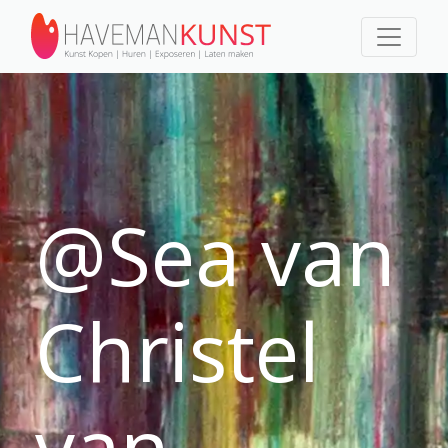
@Sea van
Christel
van