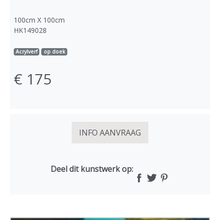
100cm X 100cm
HK149028
Acrylverf
op doek
€ 175
INFO AANVRAAG
Deel dit kunstwerk op: