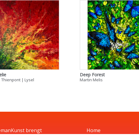
elie
Deep Forest
e Thienpont | Lysel
Martin Melis
manKunst brengt
Home
tenaars en
Kunst