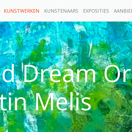
KUNSTWERKEN
KUNSTENAARS
EXPOSITIES
AANBIE
ed Dream O
in Melis