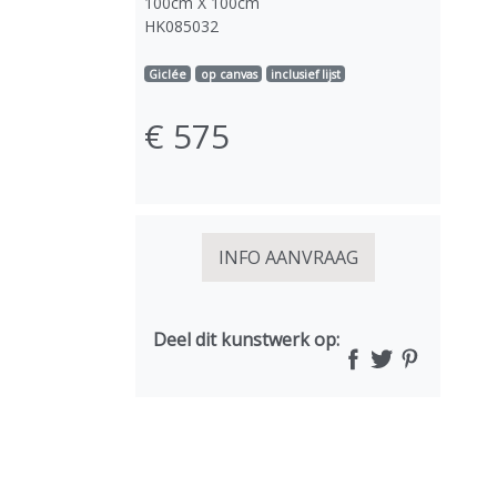
100cm X 100cm
HK085032
Giclée
op canvas
inclusief lijst
€ 575
INFO AANVRAAG
Deel dit kunstwerk op: