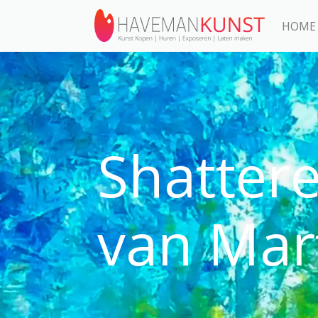
HOME
Shatter
van Mart