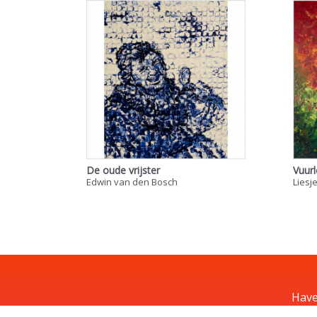
De oude vrijster
Vuurl
Edwin van den Bosch
Liesj
Have
kuns