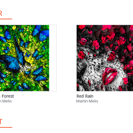
R
 Forest
Red Rain
n Melis
Martin Melis
T