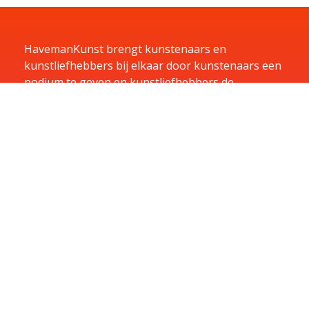
HavemanKunst brengt kunstenaars en
kunstliefhebbers bij elkaar door kunstenaars een
podium te geven en kunstliefhebbers de
mogelijkheid te bieden te huren, kopen of te laten
exposeren in hun bedrijf.
Home
Kunst
Kunstenaars
Exposities
Aanbiedingen
Aanmelden
Over
Contact
Contact
U kunt u vragen per e-mail sturen naar