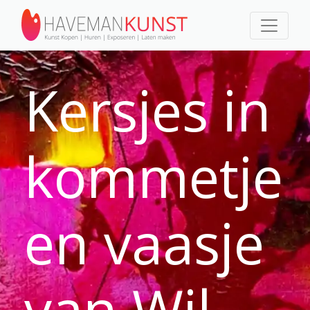
Kersjes in
kommetje
en vaasje
van Wil