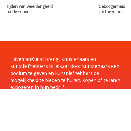
Tijden van weelderigheid
Geborgenheid
Ina Haveman
Ina Haveman
HavemanKunst brengt kunstenaars en
kunstliefhebbers bij elkaar door kunstenaars een
podium te geven en kunstliefhebbers de
mogelijkheid te bieden te huren, kopen of te laten
exposeren in hun bedrijf.
Home
Kunst
Kunstenaars
Exposities
Aanbiedingen
Aanmelden