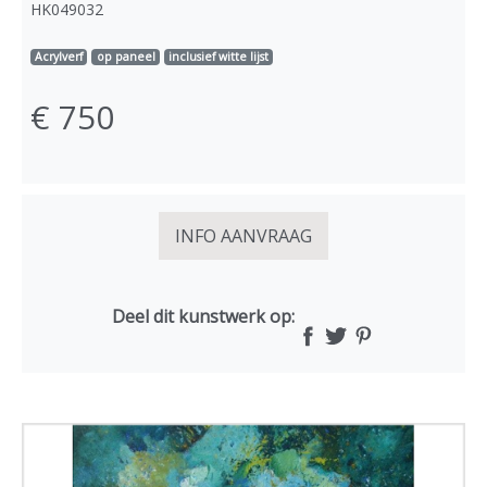
HK049032
Acrylverf
op paneel
inclusief witte lijst
€ 750
INFO AANVRAAG
Deel dit kunstwerk op: