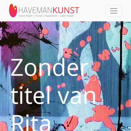
Zonder
titel van
Rita