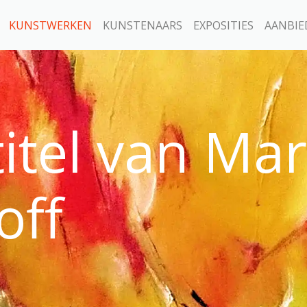
KUNSTWERKEN
KUNSTENAARS
EXPOSITIES
AANBIE
itel van Ma
off