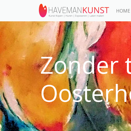
HOME
Zonder t
Oosterh