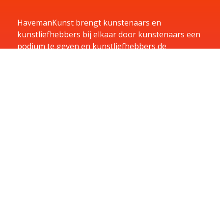
HavemanKunst brengt kunstenaars en
kunstliefhebbers bij elkaar door kunstenaars een
podium te geven en kunstliefhebbers de
mogelijkheid te bieden te huren, kopen of te laten
exposeren in hun bedrijf.
Home
Kunst
Kunstenaars
Exposities
Aanbiedingen
Aanmelden
Over
Contact
Contact
U kunt u vragen per e-mail sturen naar
info@havemankunst.nl