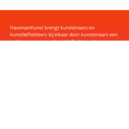
HavemanKunst brengt kunstenaars en
kunstliefhebbers bij elkaar door kunstenaars een
podium te geven en kunstliefhebbers de
mogelijkheid te bieden te huren, kopen of te laten
exposeren in hun bedrijf.
Home
Kunst
Kunstenaars
Exposities
Aanbiedingen
Aanmelden
Over
Contact
Contact