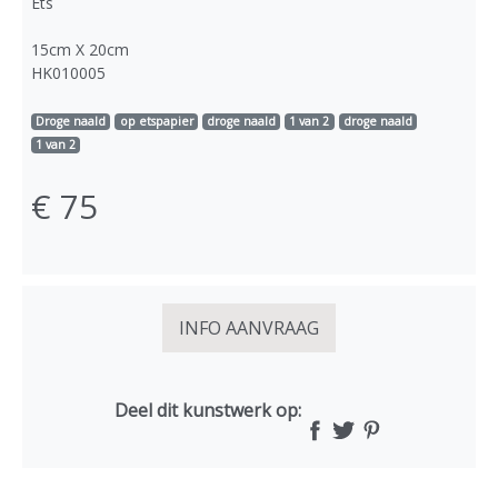
Ets
15cm X 20cm
HK010005
Droge naald
op etspapier
droge naald
1 van 2
droge naald
1 van 2
€ 75
INFO AANVRAAG
Deel dit kunstwerk op: