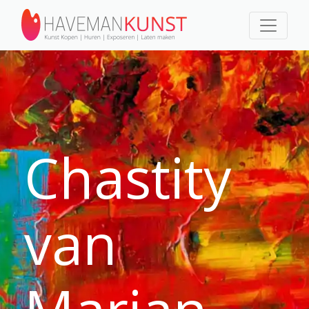
Chastity
van